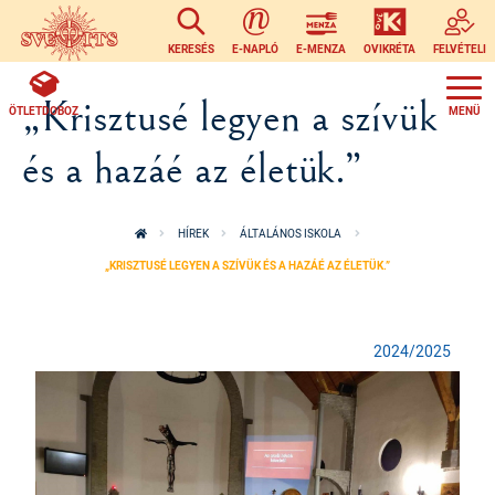
Ugrás a tartalomra
KERESÉS
E-NAPLÓ
E-MENZA
OVIKRÉTA
FELVÉTELI
„Krisztusé legyen a szívük
ÖTLETDOBOZ
és a hazáé az életük.”
HÍREK
ÁLTALÁNOS ISKOLA
„KRISZTUSÉ LEGYEN A SZÍVÜK ÉS A HAZÁÉ AZ ÉLETÜK.”
2024/2025