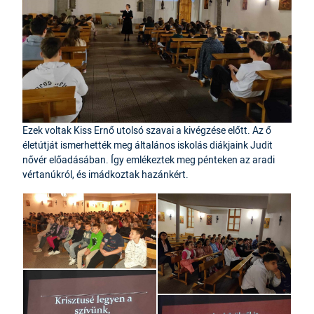
Ezek voltak Kiss Ernő utolsó szavai a kivégzése előtt.
Az ő
életútját ismerhették meg általános iskolás diákjaink Judit
nővér előadásában. Így emlékeztek meg pénteken az aradi
vértanúkról, és imádkoztak hazánkért.