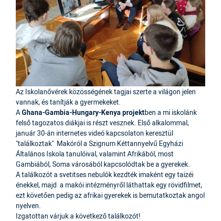
Az Iskolanővérek közösségének tagjai szerte a világon jelen
vannak, és tanítják a gyermekeket.
A
Ghana-Gambia-Hungary-Kenya projekt
ben a mi iskolánk
felső tagozatos diákjai is részt vesznek. Első alkalommal,
január 30-án internetes videó kapcsolaton keresztül
"találkoztak" Makóról a
Szignum Kéttannyelvű Egyházi
Általános Iskola tanulóival, valamint Afrikából, most
Gambiából, Soma városából kapcsolódtak be a gyerekek.
A találkozót a svetitses nebulók kezdték imaként egy taizéi
énekkel, majd a makói intézményről láthattak egy rövidfilmet,
ezt követően pedig az afrikai gyerekek is bemutatkoztak angol
nyelven.
Izgatottan várjuk a következő találkozót!