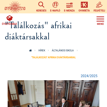
Ugrás a tartalomra
KERESÉS
E-NAPLÓ
E-MENZA
OVIKRÉTA
FELVÉTELI
"Találkozás" afrikai
ÖTLETDOBOZ
diáktársakkal
HÍREK
ÁLTALÁNOS ISKOLA
"TALÁLKOZÁS" AFRIKAI DIÁKTÁRSAKKAL
2024/2025