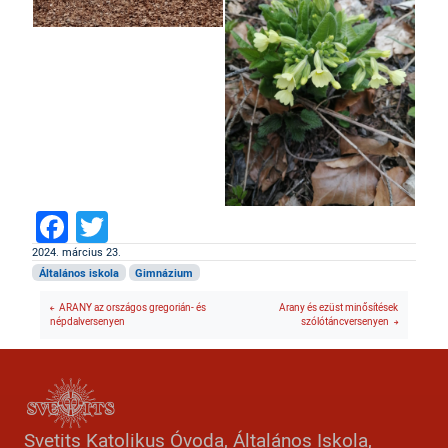
Facebook
Twitter
2024. március 23.
Általános iskola
Gimnázium
ARANY az országos gregorián- és
Arany és ezüst minősítések
népdalversenyen
szólótáncversenyen
Svetits Katolikus Óvoda, Általános Iskola,