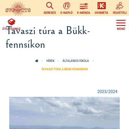
Ugrás a tartalomra
KERESÉS
E-NAPLÓ
E-MENZA
OVIKRÉTA
FELVÉTELI
Tavaszi túra a Bükk-
ÖTLETDOBOZ
fennsíkon
HÍREK
ÁLTALÁNOS ISKOLA
TAVASZI TÚRA A BÜKK-FENNSÍKON
2023/2024