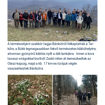
A természetjáró szakkör tagjai Bánkútról felkaptattak a Tar-
kőre, a Bükk legmagasabban fekvő természetes kilátóhelyére,
ahonnan gyönyörű kilátás nyílt a déli lankákra. Innen a kora
tavaszi virágokkal borított Zsidó-réten át leereszkedtek az
Olasz-kapuig, majd a kb. 17 km-es túrájuk végén
visszaérkeztek Bánkútra.