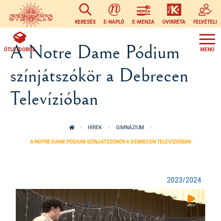
Ugrás a tartalomra
KERESÉS
E-NAPLÓ
E-MENZA
OVIKRÉTA
FELVÉTELI
A Notre Dame Pódium
ÖTLETDOBOZ
színjátszókör a Debrecen
Televízióban
HÍREK
GIMNÁZIUM
A NOTRE DAME PÓDIUM SZÍNJÁTSZÓKÖR A DEBRECEN TELEVÍZIÓBAN
2023/2024