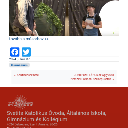
tovább a műsorhoz >>
Facebook
Twitter
2024. július 07.
Gimnázium
Kontinensek hete
JUBILEUMI TÁBOR az Aggteleki
Nemzeti Parkban, Szelcepusztán
Svetits Katolikus Óvoda, Általános Iskola,
Gimnázium és Kollégium
4024 Debrecen, Szent Anna u. 20-26.
tel.:
(52) 533 084