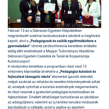
Február 13-án a Debreceni Egyetem főépületében
megrendezett szakmai tanácskozására iskolánk is meghívást
kapott, ahol a
„Pedagógusok és szülők együttműködése a
gyermekekért”
címmel zárókonferencia keretében értékelte
eddig elért eredményeit a Magyar Tudományos Akadémia-
Debreceni Egyetem Családok és Tanárok Kooperációja
Kutatócsoport.
A rendezvény keretében a programban részt vevő 15
intézmény képviselője átvehette a
„Pedagógiai kutatást és
fejlesztést támogató iskola"
elismerést igazoló oklevelet,
melyet azoknak az oktatási és nevelési intézményeknek adtak
át, amelyek nyitottak a kutatási eredmények megismerésére,
és részt vesznek a gyakorlati pedagógiai kutatásokban és
fejlesztésben. Emellett lehetőséget biztosítanak az iskolában
az adatgyűjtésre, valamint az új tanítási-tanulási módszerek
kipróbálását is vállalják, ezzel is segítve az egyetem