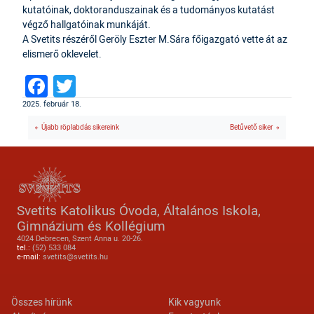
kutatóinak, doktoranduszainak és a tudományos kutatást
végző hallgatóinak munkáját.
A Svetits részéről Geröly Eszter M.Sára főigazgató vette át az
elismerő oklevelet.
Facebook
Twitter
2025. február 18.
Újabb röplabdás sikereink
Betűvető siker
Svetits Katolikus Óvoda, Általános Iskola,
Gimnázium és Kollégium
4024 Debrecen, Szent Anna u. 20-26.
tel.:
(52) 533 084
e-mail:
svetits@svetits.hu
Lábléc 2
Footer menu
Összes hírünk
Kik vagyunk