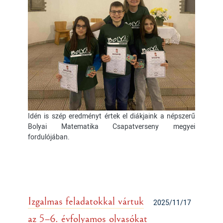
Idén is szép eredményt értek el diákjaink a népszerű
Bolyai Matematika Csapatverseny megyei
fordulójában.
Izgalmas feladatokkal vártuk
2025/11/17
az 5–6. évfolyamos olvasókat