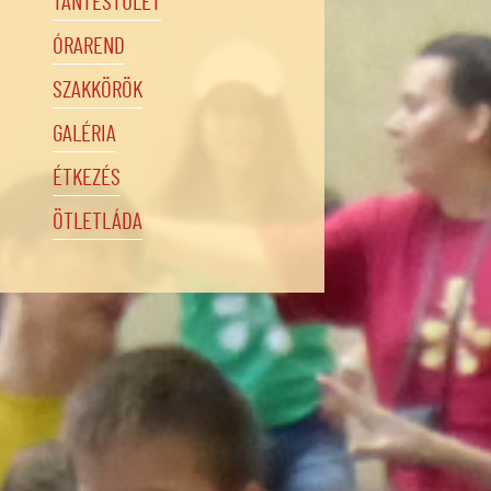
TANTESTÜLET
ÓRAREND
SZAKKÖRÖK
GALÉRIA
ÉTKEZÉS
ÖTLETLÁDA