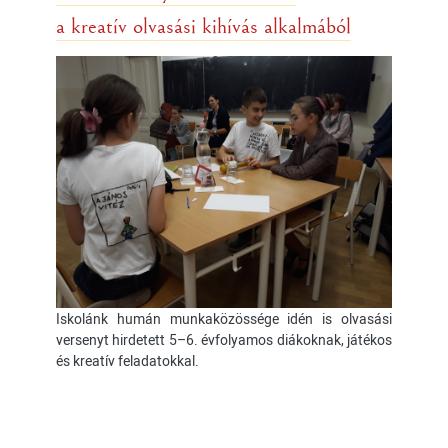
a kreatív olvasási kihívás alkalmából
Iskolánk humán munkaközössége idén is olvasási
versenyt hirdetett 5–6. évfolyamos diákoknak, játékos
és kreatív feladatokkal.