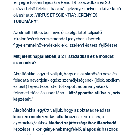
lényegre törően fejezi ki a Rend 19. században és 20.
század első felében használt jelvénye, melyen a következő
olvasható: „VIRTUS ET SCIENTIA”: „
ERÉNY ÉS
TUDOMÁNY
”.
Az elmúlt 180 évben nevelői szolgálatot teljesítő
iskolanővérek ezrei e mondat jegyében kísérték
figyelemmel növendékeik lelki, szellemi és testi fejlődését.
Mit jelent napjainkban, a 21. században ez a mondat
számunkra?
Alapítónkkal együtt valljuk, hogy az iskolanővéri nevelés
feladata neveltjeink egész személyiségének (lélek, szellem
és test) fejlesztése, Istentől kapott adományaiknak
felismertetése és kibontása –
középpontba állítva a „szív
képzését
.”
Alapítónkkal együtt valljuk, hogy az oktatás feladata
korszerű módszereket alkalmazó
, szemléletes, a
gyermekek/diákok
életkori sajátosságaihoz illeszkedő
képzéssel a kor igényeinek megfelelő,
alapos
és hasznos