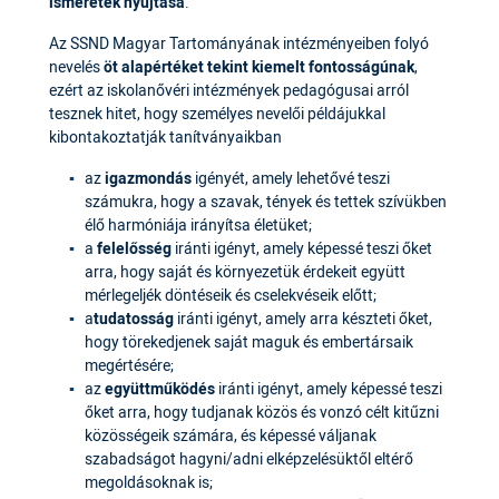
ismeretek nyújtása
.
Az SSND Magyar Tartományának intézményeiben folyó
nevelés
öt alapértéket tekint kiemelt fontosságúnak
,
ezért az iskolanővéri intézmények pedagógusai arról
tesznek hitet, hogy személyes nevelői példájukkal
kibontakoztatják tanítványaikban
az
igazmondás
igényét, amely lehetővé teszi
számukra, hogy a szavak, tények és tettek szívükben
élő harmóniája irányítsa életüket;
a
felelősség
iránti igényt, amely képessé teszi őket
arra, hogy saját és környezetük érdekeit együtt
mérlegeljék döntéseik és cselekvéseik előtt;
a
tudatosság
iránti igényt, amely arra készteti őket,
hogy törekedjenek saját maguk és embertársaik
megértésére;
az
együttműködés
iránti igényt, amely képessé teszi
őket arra, hogy tudjanak közös és vonzó célt kitűzni
közösségeik számára, és képessé váljanak
szabadságot hagyni/adni elképzelésüktől eltérő
megoldásoknak is;