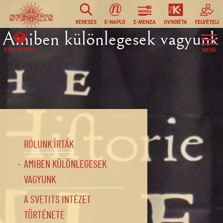
Ugrás a tartalomra
KERESÉS
E-NAPLÓ
E-MENZA
OVIKRÉTA
FELVÉTELI
Amiben különlegesek vagyunk
ÖTLETDOBOZ
RÓLUNK ÍRTÁK
AMIBEN KÜLÖNLEGESEK
VAGYUNK
A SVETITS INTÉZET
TÖRTÉNETE