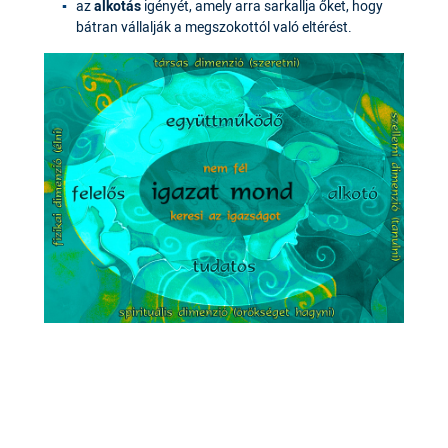
az
alkotás
igényét, amely arra sarkallja őket, hogy
bátran vállalják a megszokottól való eltérést.
Tanítványképünk
Az előbbiek alapján intézményünkben folyó pedagógiai
munka alapvető céljai: