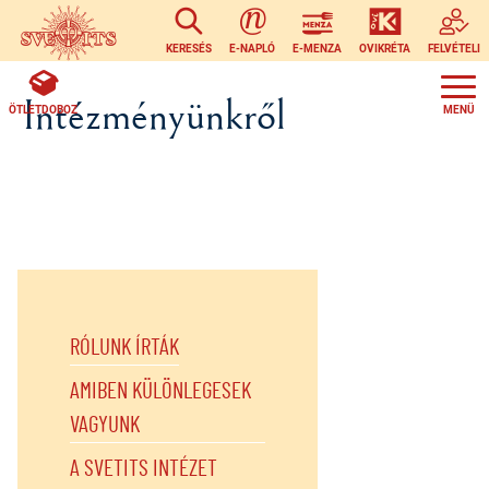
Ugrás a tartalomra
KERESÉS
E-NAPLÓ
E-MENZA
OVIKRÉTA
FELVÉTELI
Intézményünkről
ÖTLETDOBOZ
RÓLUNK ÍRTÁK
AMIBEN KÜLÖNLEGESEK
VAGYUNK
A SVETITS INTÉZET