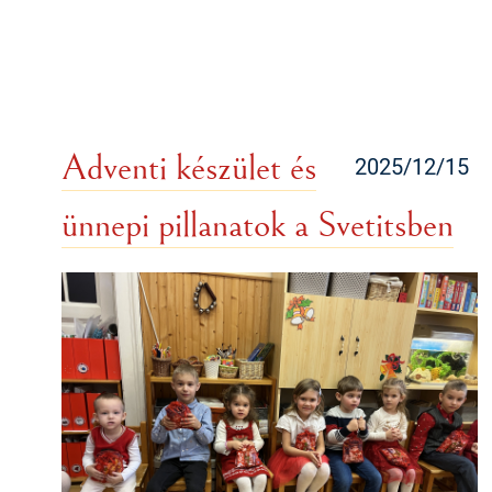
Adventi készület és
2025/12/15
ünnepi pillanatok a Svetitsben