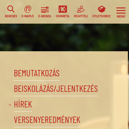
KERESÉS
E-NAPLÓ
E-MENZA
OVIKRÉTA
FELVÉTELI
ÖTLETDOBOZ
BEMUTATKOZÁS
BEISKOLÁZÁS/JELENTKEZÉS
HÍREK
VERSENYEREDMÉNYEK