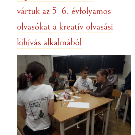
vártuk az 5–6. évfolyamos
olvasókat a kreatív olvasási
kihívás alkalmából