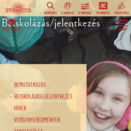
Ugrás a tartalomra
KERESÉS
E-NAPLÓ
E-MENZA
OVIKRÉTA
FELVÉTELI
Beiskolázás/jelentkezés
ÖTLETDOBOZ
BEMUTATKOZÁS
BEISKOLÁZÁS/JELENTKEZÉS
HÍREK
VERSENYEREDMÉNYEK