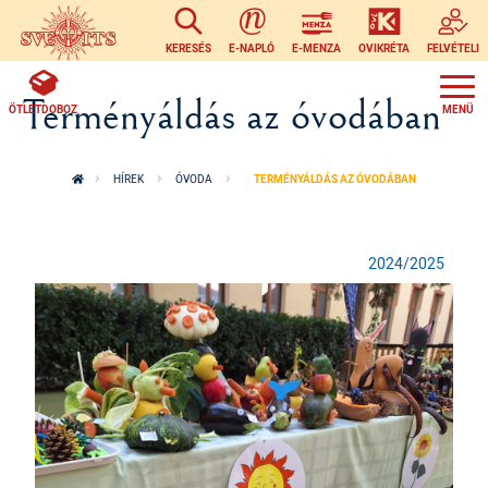
Ugrás a tartalomra
KERESÉS
E-NAPLÓ
E-MENZA
OVIKRÉTA
FELVÉTELI
Terményáldás az óvodában
ÖTLETDOBOZ
HÍREK
ÓVODA
TERMÉNYÁLDÁS AZ ÓVODÁBAN
2024/2025