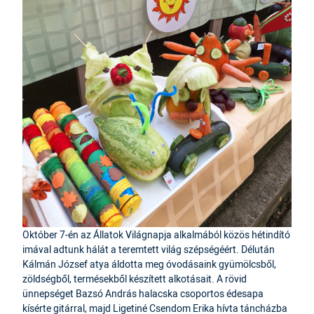
Október 7-én az Állatok Világnapja alkalmából közös hétindító
imával adtunk hálát a teremtett világ szépségéért. Délután
Kálmán József atya áldotta meg óvodásaink gyümölcsből,
zöldségből, termésekből készített alkotásait. A rövid
ünnepséget Bazsó András halacska csoportos édesapa
kísérte gitárral, majd Ligetiné Csendom Erika hívta táncházba