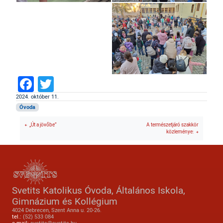
Facebook
Twitter
2024. október 11.
Óvoda
„Út a jövőbe”
A természetjáró szakkör
közleménye:
Svetits Katolikus Óvoda, Általános Iskola,
Gimnázium és Kollégium
4024 Debrecen, Szent Anna u. 20-26.
tel.:
(52) 533 084
e-mail:
svetits@svetits.hu