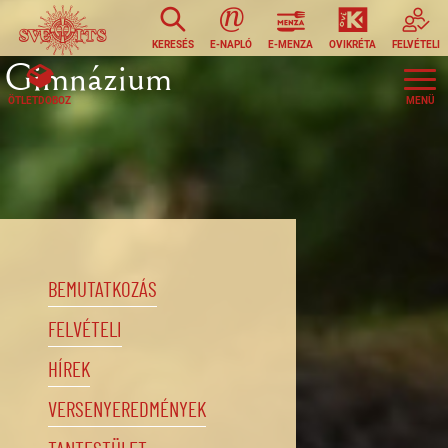
Ugrás a tartalomra
KERESÉS
E-NAPLÓ
E-MENZA
OVIKRÉTA
FELVÉTELI
Gimnázium
ÖTLETDOBOZ
BEMUTATKOZÁS
FELVÉTELI
HÍREK
VERSENYEREDMÉNYEK