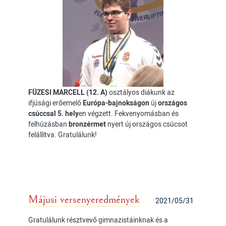
FÜZESI MARCELL (12. A)
osztályos diákunk az
ifjúsági erőemelő
Európa-bajnokságon
új
országos
csúccsal 5. hely
en végzett. Fekvenyomásban és
felhúzásban
bronzérmet
nyert új országos csúcsot
felállítva. Gratulálunk!
Májusi versenyeredmények
2021/05/31
Gratulálunk résztvevő gimnazistáinknak és a