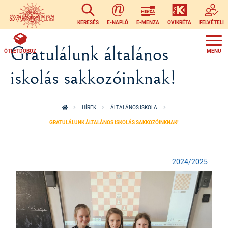
Ugrás a tartalomra
KERESÉS
E-NAPLÓ
E-MENZA
OVIKRÉTA
FELVÉTELI
Gratulálunk általános
ÖTLETDOBOZ
iskolás sakkozóinknak!
HÍREK
ÁLTALÁNOS ISKOLA
GRATULÁLUNK ÁLTALÁNOS ISKOLÁS SAKKOZÓINKNAK!
2024/2025