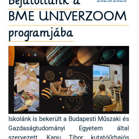
Bejutottunk a
BME UNIVERZOOM
programjába
Iskolánk is bekerült a Budapesti Műszaki és
Gazdaságtudományi Egyetem által
szervezett, Kapu Tibor kutatóűrhajós