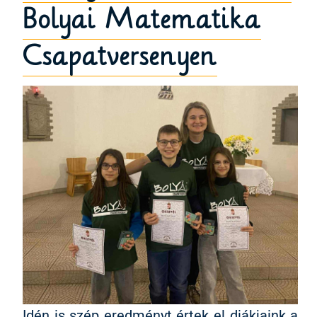
Bolyai Matematika
Csapatversenyen
Idén is szép eredményt értek el diákjaink a