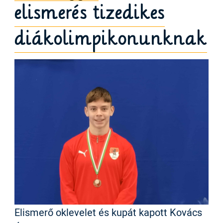
elismerés tizedikes
diákolimpikonunknak
Elismerő oklevelet és kupát kapott Kovács