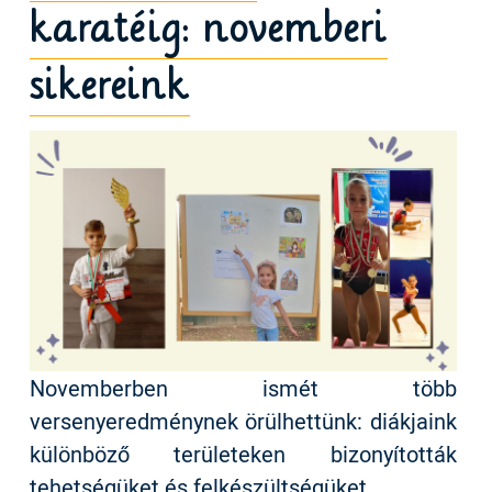
karatéig: novemberi
sikereink
Novemberben ismét több
versenyeredménynek örülhettünk: diákjaink
különböző területeken bizonyították
tehetségüket és felkészültségüket.