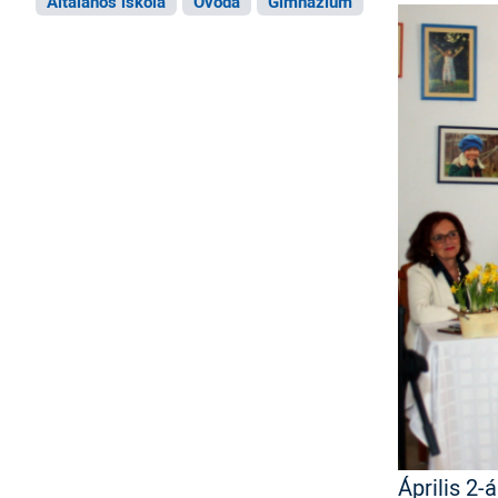
Általános iskola
Óvoda
Gimnázium
Április 2