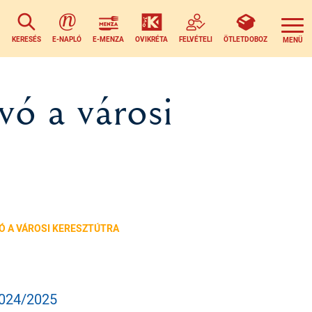
KERESÉS
E-NAPLÓ
E-MENZA
OVIKRÉTA
FELVÉTELI
ÖTLETDOBOZ
vó a városi
Ó A VÁROSI KERESZTÚTRA
024/2025