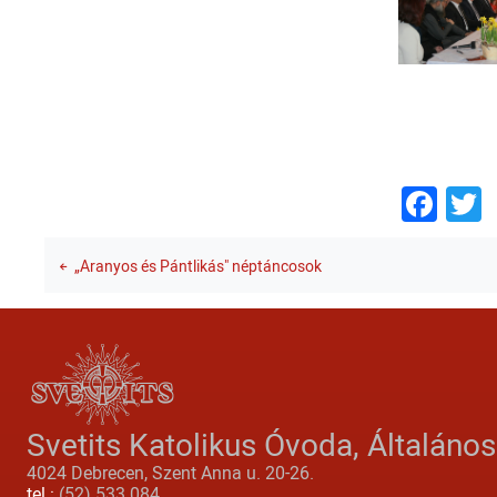
Fac
T
„Aranyos és Pántlikás" néptáncosok
Svetits Katolikus Óvoda, Általáno
4024 Debrecen, Szent Anna u. 20-26.
tel.:
(52) 533 084