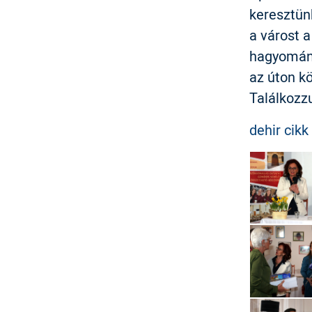
keresztünk
a várost a
hagyománn
az úton kö
Találkozz
dehir cikk