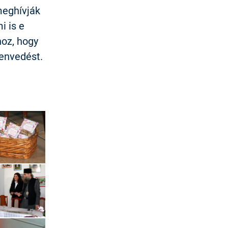
meghívják
i is e
hoz, hogy
zenvedést.