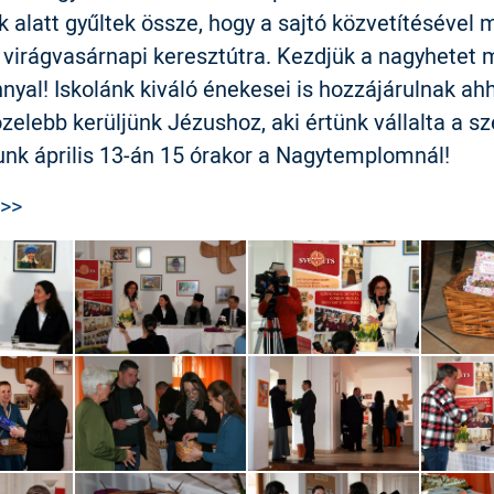
 alatt gyűltek össze, hogy a sajtó közvetítésével 
 virágvasárnapi keresztútra. Kezdjük a nagyhetet m
yal! Iskolánk kiváló énekesei is hozzájárulnak ah
zelebb kerüljünk Jézushoz, aki értünk vállalta a s
unk április 13-án 15 órakor a Nagytemplomnál!
 >>