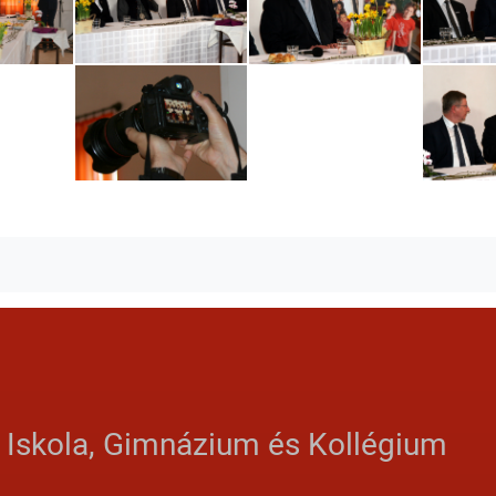
ebook
witter
s Iskola, Gimnázium és Kollégium