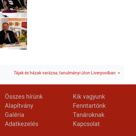
Tájak és házak varázsa; tanulmányi úton Liverpoolban
Lábléc 2
Footer menu
Összes hírünk
Kik vagyunk
Alapítvány
Fenntartónk
Galéria
Tanároknak
Adatkezelés
Kapcsolat