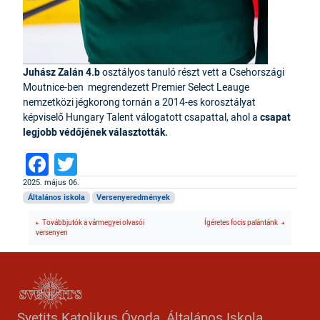
Juhász Zalán 4.b
osztályos tanuló részt vett a Csehországi
Moutnice-ben megrendezett Premier Select Leauge
nemzetközi jégkorong tornán a 2014-es korosztályat
képviselő Hungary Talent válogatott csapattal, ahol a
csapat
legjobb védőjének választották.
Facebook
Twitter
2025. május 06.
Általános iskola
Versenyeredmények
Továbbjutók a vármegyei olvasói
Ígéretes focis palántánk
versenyen
Svetits Katolikus Óvoda, Általános Iskola,