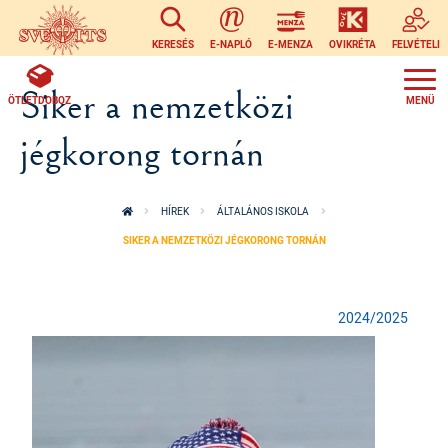
Ugrás a tartalomra
KERESÉS
E-NAPLÓ
E-MENZA
OVIKRÉTA
FELVÉTELI
Siker a nemzetközi
ÖTLETDOBOZ
jégkorong tornán
HÍREK
ÁLTALÁNOS ISKOLA
SIKER A NEMZETKÖZI JÉGKORONG TORNÁN
2024/2025