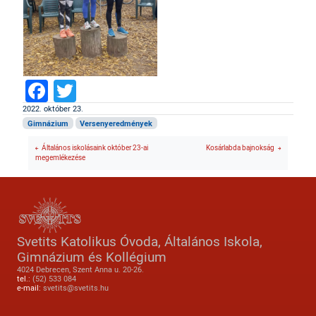
Facebook
Twitter
2022. október 23.
Gimnázium
Versenyeredmények
Általános iskolásaink október 23-ai
Kosárlabda bajnokság
megemlékezése
Svetits Katolikus Óvoda, Általános Iskola,
Gimnázium és Kollégium
4024 Debrecen, Szent Anna u. 20-26.
tel.:
(52) 533 084
e-mail:
svetits@svetits.hu