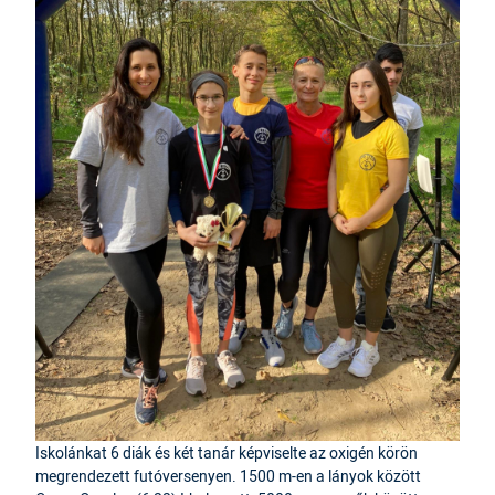
Iskolánkat 6 diák és két tanár képviselte az oxigén körön
megrendezett futóversenyen. 1500 m-en a lányok között