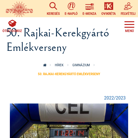
Ugrás a tartalomra
KERESÉS
E-NAPLÓ
E-MENZA
OVIKRÉTA
FELVÉTELI
50. Rajkai-Kerekgyártó
ÖTLETDOBOZ
Emlékverseny
HÍREK
GIMNÁZIUM
50. RAJKAI-KEREKGYÁRTÓ EMLÉKVERSENY
2022/2023