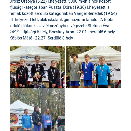
Orosz Orsolya (6:22) I.helyezett, 5000 m-en a nők között
ifjúsági kategóriában Pusztai Dóra (19:36) I.helyezett, a
férfiak között serdülő kategóriában Vangel Benedek (19:54)
III. helyezett lett, akik iskolánk gimnáziumi tanulói. A többi
induló diákunk is az élmezőnyben végezett:
Stefuca Éva -
24:19 - Ifjúsági 6.hely,
Bocskay Áron- 22.01 - serdülő 6.hely,
Köblös Máté - 22.27- Serdülő 8.hely