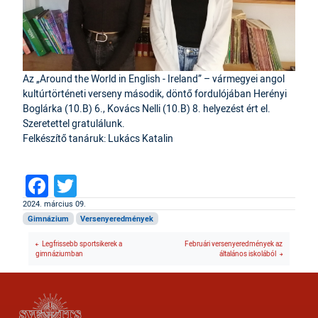
Az „Around the World in English - Ireland” – vármegyei angol
kultúrtörténeti verseny második, döntő fordulójában Herényi
Boglárka (10.B) 6., Kovács Nelli (10.B) 8. helyezést ért el.
Szeretettel gratulálunk.
Felkészítő tanáruk: Lukács Katalin
Facebook
Twitter
2024. március 09.
Gimnázium
Versenyeredmények
Legfrissebb sportsikerek a
Februári versenyeredmények az
gimnáziumban
általános iskolából