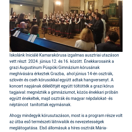
Iskolánk Iniciálé Kamarakórusa izgalmas ausztriai utazáson
vett részt 2024. június 12. és 16. között. Énekkarosaink a
grazi Augustinum Püspöki Gimnázium kórusának
meghívására érkeztek Grazba, ahol június 14-én osztrák,
szlovén és cseh kórusokkal együtt adtak hangversenyt. A
koncert napjának délelőttjét együtt töltötték a grazi kórus
tagjaival: megnézték a gimnáziumot, közös énekkari próbán
együtt énekeltek, majd osztrák és magyar népdalokat- és
néptáncot tanítottak egymásnak.
Ahogy mindegyik kórusutazáson, most is a program része volt
az útba eső természeti látnivalók és nevezetességek
meglátogatása. Első állomásuk a híres osztrák Mária-