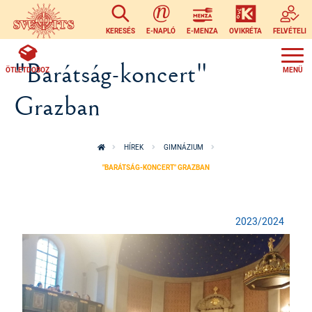
Ugrás a tartalomra
KERESÉS
E-NAPLÓ
E-MENZA
OVIKRÉTA
FELVÉTELI
"Barátság-koncert"
ÖTLETDOBOZ
Grazban
HÍREK
GIMNÁZIUM
"BARÁTSÁG-KONCERT" GRAZBAN
2023/2024