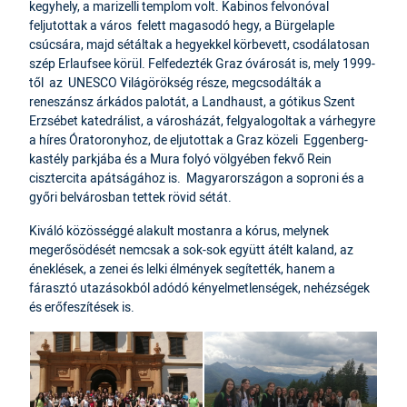
kegyhely, a marizelli templom volt. Kabinos felvonóval
feljutottak a város felett magasodó hegy, a Bürgelaple
csúcsára, majd sétáltak a hegyekkel körbevett, csodálatosan
szép Erlaufsee körül. Felfedezték Graz óvárosát is, mely 1999-
től az UNESCO Világörökség része, megcsodálták a
reneszánsz árkádos palotát, a Landhaust, a gótikus Szent
Erzsébet katedrálist, a városházát, felgyalogoltak a várhegyre
a híres Óratoronyhoz, de eljutottak a Graz közeli Eggenberg-
kastély parkjába és a Mura folyó völgyében fekvő Rein
cisztercita apátságához is. Magyarországon a soproni és a
győri belvárosban tettek rövid sétát.
Kiváló közösséggé alakult mostanra a kórus, melynek
megerősödését nemcsak a sok-sok együtt átélt kaland, az
éneklések, a zenei és lelki élmények segítették, hanem a
fárasztó utazásokból adódó kényelmetlenségek, nehézségek
és erőfeszítések is.