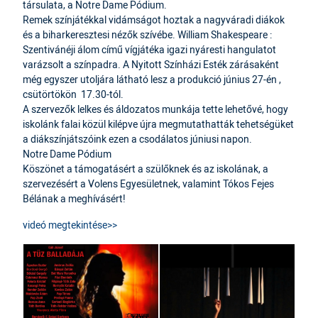
társulata, a Notre Dame Pódium.
Remek színjátékkal vidámságot hoztak a nagyváradi diákok
és a biharkeresztesi nézők szívébe. William Shakespeare :
Szentivánéji álom című vígjátéka igazi nyáresti hangulatot
varázsolt a színpadra. A Nyitott Színházi Esték zárásaként
még egyszer utoljára látható lesz a produkció június 27-én ,
csütörtökön 17.30-tól.
A szervezők lelkes és áldozatos munkája tette lehetővé, hogy
iskolánk falai közül kilépve újra megmutathatták tehetségüket
a diákszínjátszóink ezen a csodálatos júniusi napon.
Notre Dame Pódium
Köszönet a támogatásért a szülőknek és az iskolának, a
szervezésért a Volens Egyesületnek, valamint Tókos Fejes
Bélának a meghívásért!
videó megtekintése>>