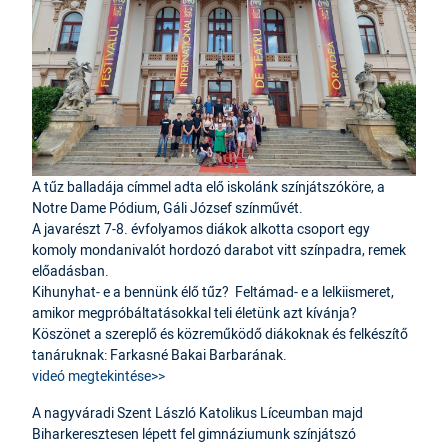
A tűz balladája címmel adta elő iskolánk színjátszóköre, a
Notre Dame Pódium, Gáli József színművét.
A javarészt 7-8. évfolyamos diákok alkotta csoport egy
komoly mondanivalót hordozó darabot vitt színpadra, remek
előadásban.
Kihunyhat- e a bennünk élő tűz? Feltámad- e a lelkiismeret,
amikor megpróbáltatásokkal teli életünk azt kívánja?
Köszönet a szereplő és közreműködő diákoknak és felkészítő
tanáruknak: Farkasné Bakai Barbarának.
videó megtekintése>>
A nagyváradi Szent László Katolikus Líceumban majd
Biharkeresztesen lépett fel gimnáziumunk színjátszó