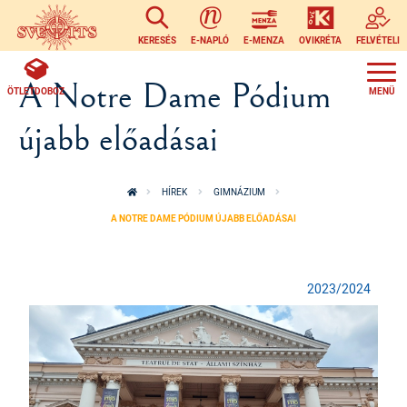
Ugrás a tartalomra
KERESÉS
E-NAPLÓ
E-MENZA
OVIKRÉTA
FELVÉTELI
A Notre Dame Pódium
ÖTLETDOBOZ
újabb előadásai
HÍREK
GIMNÁZIUM
A NOTRE DAME PÓDIUM ÚJABB ELŐADÁSAI
2023/2024