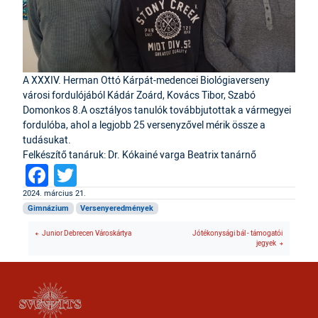
A XXXIV. Herman Ottó Kárpát-medencei Biológiaverseny
városi fordulójából Kádár Zoárd, Kovács Tibor, Szabó
Domonkos 8.A osztályos tanulók továbbjutottak a vármegyei
fordulóba, ahol a legjobb 25 versenyzővel mérik össze a
tudásukat.
Felkészítő tanáruk: Dr. Kókainé varga Beatrix tanárnő
Facebook
Twitter
2024. március 21.
Gimnázium
Versenyeredmények
Junior Debrecen Városkártya
Jótékonysági bál - támogatói
jegyek