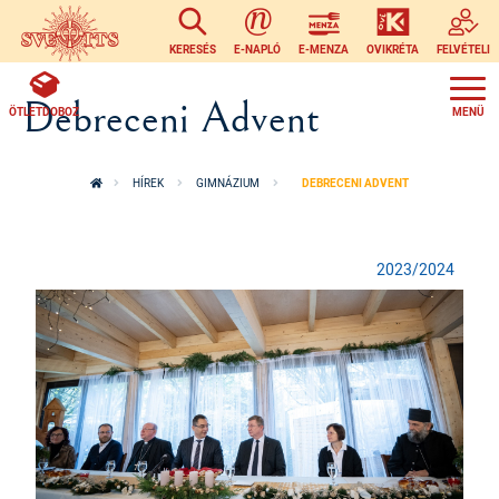
Ugrás a tartalomra
KERESÉS
E-NAPLÓ
E-MENZA
OVIKRÉTA
FELVÉTELI
Debreceni Advent
ÖTLETDOBOZ
HÍREK
GIMNÁZIUM
DEBRECENI ADVENT
2023/2024