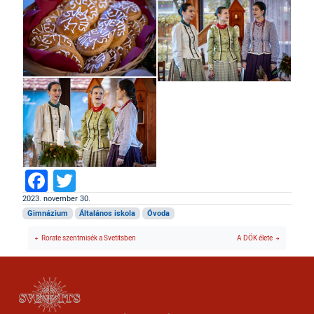
Facebook
Twitter
2023. november 30.
Gimnázium
Általános iskola
Óvoda
Rorate szentmisék a Svetitsben
A DÖK élete