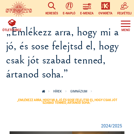
Ugrás a tartalomra
KERESÉS
E-NAPLÓ
E-MENZA
OVIKRÉTA
FELVÉTELI
„Emlékezz arra, hogy mi a
ÖTLETDOBOZ
jó, és sose felejtsd el, hogy
csak jót szabad tenned,
ártanod soha.”
HÍREK
GIMNÁZIUM
„EMLÉKEZZ ARRA, HOGY MI A JÓ, ÉS SOSE FELEJTSD EL, HOGY CSAK JÓT
SZABAD TENNED, ÁRTANOD SOHA.”
2024/2025