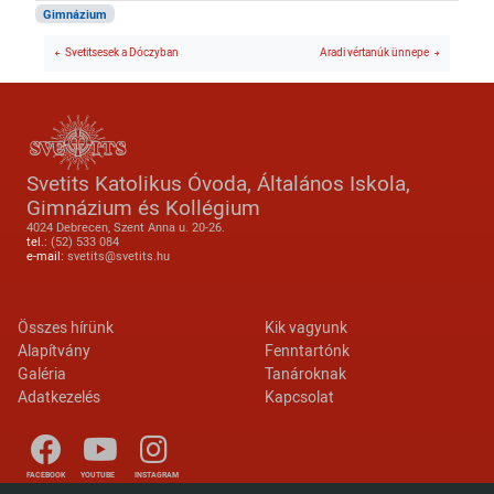
Gimnázium
Svetitsesek a Dóczyban
Aradi vértanúk ünnepe
Svetits Katolikus Óvoda, Általános Iskola,
Gimnázium és Kollégium
4024 Debrecen, Szent Anna u. 20-26.
tel.:
(52) 533 084
e-mail:
svetits@svetits.hu
Lábléc 2
Footer menu
Összes hírünk
Kik vagyunk
Alapítvány
Fenntartónk
Galéria
Tanároknak
Adatkezelés
Kapcsolat
FACEBOOK
YOUTUBE
INSTAGRAM