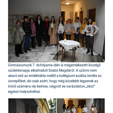
Gimnáziumunk 7. évfolyama idén is megemlékezett közelgő
születésnapja alkalmából Szabó Magdáról. A szűnni nem
akaró eső az emléktábla mellől a kollégiumi aulába terelte az
ünneplőket, de csak azért, hogy még közelebb legyenek az
írónő számára oly kedves, vágyott és varázslatos „ókút”
egykori helyszínéhez.