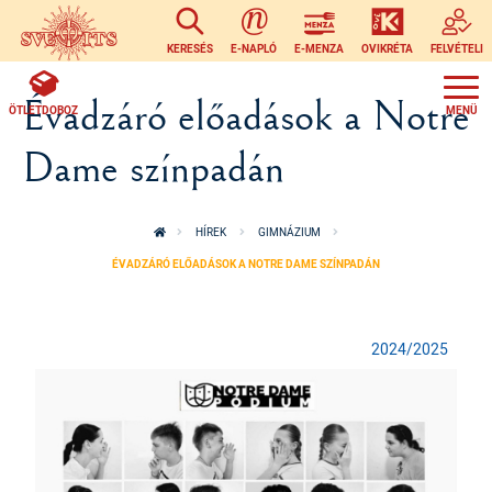
Ugrás a tartalomra
KERESÉS
E-NAPLÓ
E-MENZA
OVIKRÉTA
FELVÉTELI
Évadzáró előadások a Notre
ÖTLETDOBOZ
Dame színpadán
HÍREK
GIMNÁZIUM
ÉVADZÁRÓ ELŐADÁSOK A NOTRE DAME SZÍNPADÁN
2024/2025