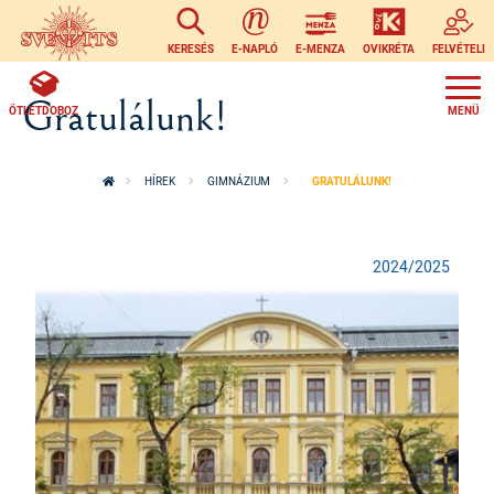
Ugrás a tartalomra
KERESÉS
E-NAPLÓ
E-MENZA
OVIKRÉTA
FELVÉTELI
Gratulálunk!
ÖTLETDOBOZ
HÍREK
GIMNÁZIUM
GRATULÁLUNK!
2024/2025