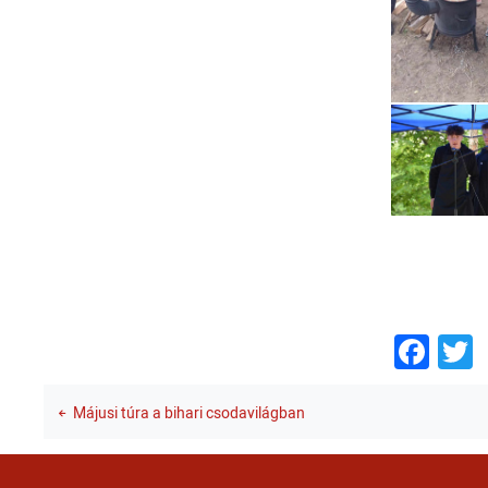
Fac
T
Májusi túra a bihari csodavilágban