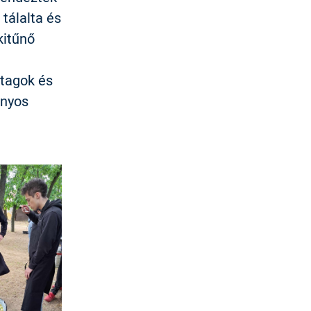
tálalta és
kitűnő
itagok és
onyos