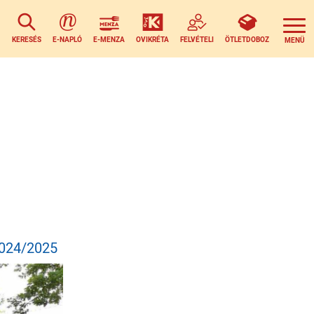
KERESÉS
E-NAPLÓ
E-MENZA
OVIKRÉTA
FELVÉTELI
ÖTLETDOBOZ
024/2025