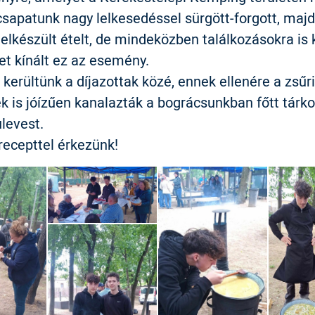
sapatunk nagy lelkesedéssel sürgött-forgott, majd 
 elkészült ételt, de mindeközben találkozásokra is 
et kínált ez az esemény.
kerültünk a díjazottak közé, ennek ellenére a zsűr
k is jóízűen kanalazták a bográcsunkban főtt tárk
levest.
recepttel érkezünk!