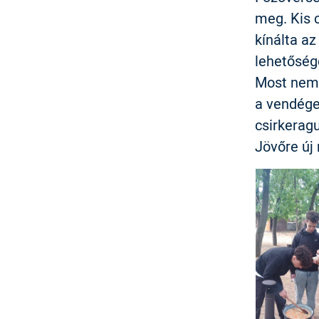
meg. Kis c
kínálta az
lehetőség
Most nem 
a vendége
csirkeragu
Jövőre új 