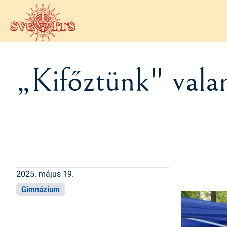
Ugrás a tartalomra
„Kifőztünk" vala
2025. május 19.
Gimnázium