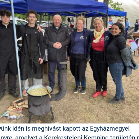
ünk idén is meghívást kapott az Egyházmegyei
nyre, amelyet a Kerekestelepi Kemping területén 