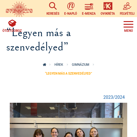
Ugrás a tartalomra
KERESÉS
E-NAPLÓ
E-MENZA
OVIKRÉTA
FELVÉTELI
“Legyen más a
ÖTLETDOBOZ
szenvedélyed”
HÍREK
GIMNÁZIUM
“LEGYEN MÁS A SZENVEDÉLYED”
2023/2024