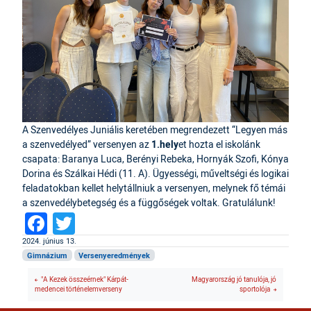
A Szenvedélyes Juniális keretében megrendezett “Legyen más
a szenvedélyed” versenyen az
1.hely
et hozta el iskolánk
csapata: Baranya Luca, Berényi Rebeka, Hornyák Szofi, Kónya
Dorina és Szálkai Hédi (11. A). Ügyességi, műveltségi és logikai
feladatokban kellet helytállniuk a versenyen, melynek fő témái
a szenvedélybetegség és a függőségek voltak. Gratulálunk!
Facebook
Twitter
2024. június 13.
Gimnázium
Versenyeredmények
"A Kezek összeérnek" Kárpát-
Magyarország jó tanulója, jó
medencei történelemverseny
sportolója