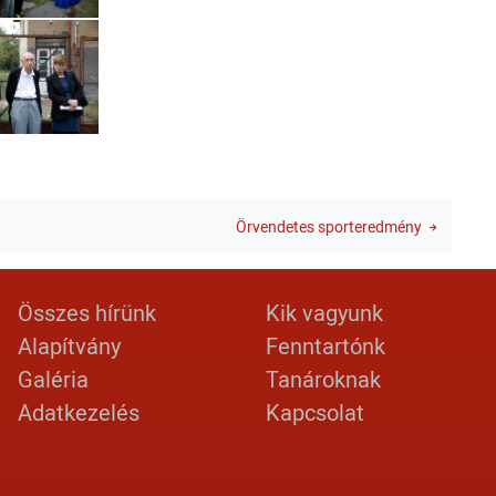
Örvendetes sporteredmény
Lábléc 2
Footer menu
Összes hírünk
Kik vagyunk
Alapítvány
Fenntartónk
Galéria
Tanároknak
Adatkezelés
Kapcsolat