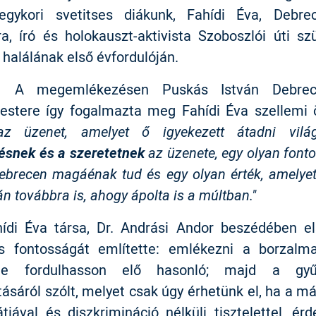
egykori svetitses diákunk, Fahídi Éva, Debre
ra, író és holokauszt-aktivista Szoboszlói úti sz
 halálának első évfordulóján.
mlékezésen Puskás István Debrece
estere így fogalmazta meg Fahídi Éva szellemi 
üzenet, amelyet ő igyekezett átadni világ
snek és a szeretetnek
az üzenete, egy olyan fonto
ebrecen magáénak tud és egy olyan érték, amelye
án továbbra is, ahogy ápolta is a múltban."
va társa, Dr. Andrási Andor beszédében el
s fontosságát említette: emlékezni a borzalma
e fordulhasson elő hasonló; majd a gyűlö
ásáról szólt, melyet csak úgy érhetünk el, ha a m
tiával és diszkrimináció nélküli tisztelettel, érd