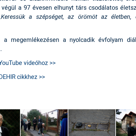
; végül a 97 évesen elhunyt társ csodálatos életsz
„Keressük a szépséget, az örömöt az életben,
at a megemlékezésen a nyolcadik évfolyam diák
e.
YouTube videóhoz >>
DEHIR cikkhez >>