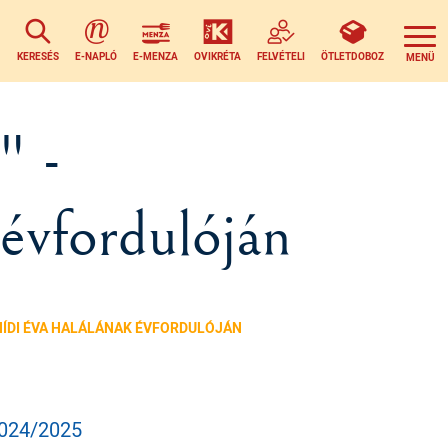
KERESÉS
E-NAPLÓ
E-MENZA
OVIKRÉTA
FELVÉTELI
ÖTLETDOBOZ
" -
évfordulóján
AHÍDI ÉVA HALÁLÁNAK ÉVFORDULÓJÁN
024/2025