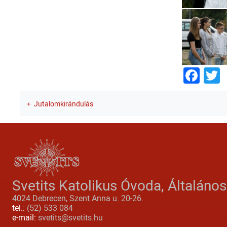
Fac
T
Jutalomkirándulás
Svetits Katolikus Óvoda, Általáno
4024 Debrecen, Szent Anna u. 20-26.
tel.:
(52) 533 084
e-mail:
svetits@svetits.hu