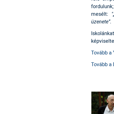
fordulunk
mesélt:
"
üzenete”.
Iskolánk
képviselt
Tovább a 
Tovább a 