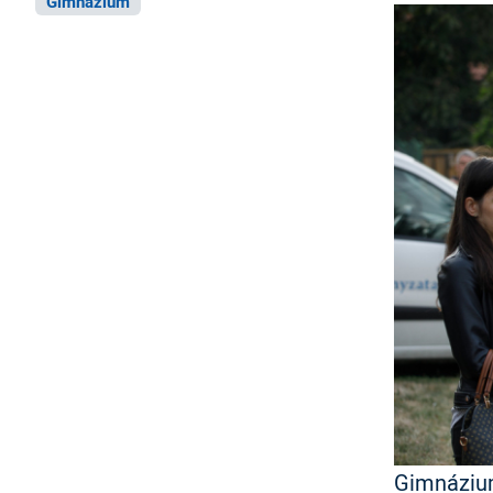
Gimnázium
Gimnáziu