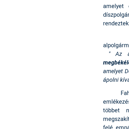
amelyet 
díszpolgá
rendeztek
A mege
alpolgárm
" Az az 
megbékélé
amelyet D
ápolni kív
Fahídi É
emlékezé
többet n
megszakít
felé empá