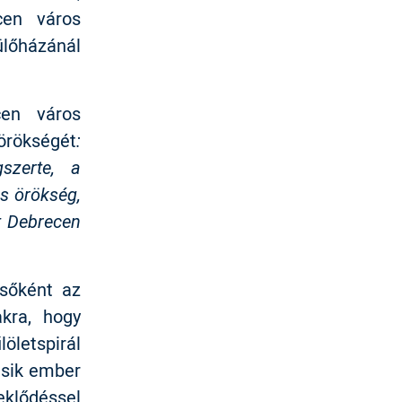
cen város
ülőházánál
n város
örökségét
:
szerte, a
s örökség,
t Debrecen
sőként az
kra, hogy
letspirál
ásik ember
eklődéssel