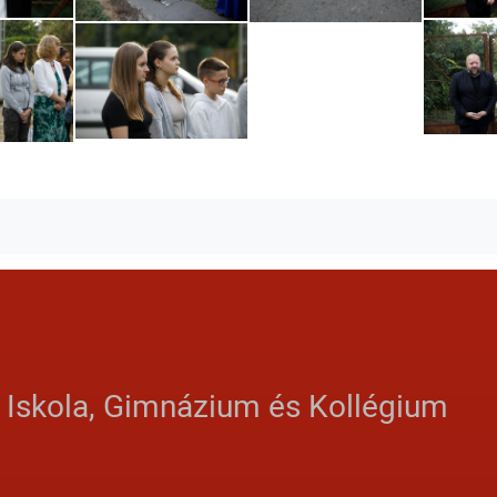
ebook
witter
s Iskola, Gimnázium és Kollégium