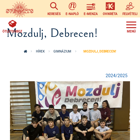
Ugrás a tartalomra
KERESÉS
E-NAPLÓ
E-MENZA
OVIKRÉTA
FELVÉTELI
Mozdulj, Debrecen!
ÖTLETDOBOZ
HÍREK
GIMNÁZIUM
MOZDULJ, DEBRECEN!
2024/2025