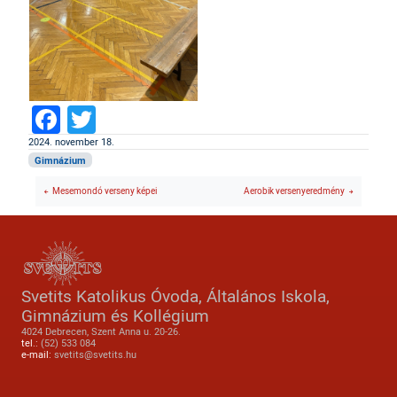
Facebook
Twitter
2024. november 18.
Gimnázium
Mesemondó verseny képei
Aerobik versenyeredmény
Svetits Katolikus Óvoda, Általános Iskola,
Gimnázium és Kollégium
4024 Debrecen, Szent Anna u. 20-26.
tel.:
(52) 533 084
e-mail:
svetits@svetits.hu