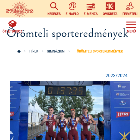
Ugrás a tartalomra
KERESÉS
E-NAPLÓ
E-MENZA
OVIKRÉTA
FELVÉTELI
Örömteli sporteredmények
ÖTLETDOBOZ
HÍREK
GIMNÁZIUM
ÖRÖMTELI SPORTEREDMÉNYEK
2023/2024