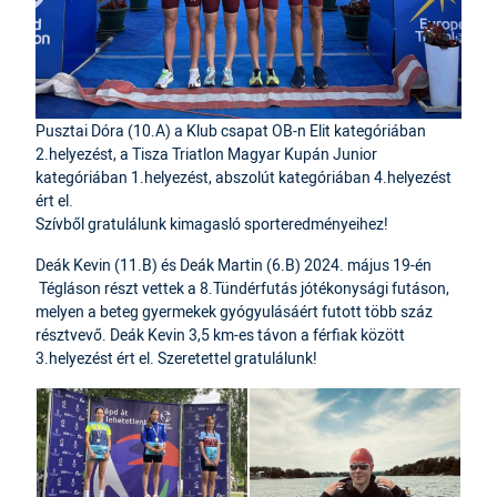
Pusztai Dóra (10.A) a Klub csapat OB-n Elit kategóriában
2.helyezést, a Tisza Triatlon Magyar Kupán Junior
kategóriában 1.helyezést, abszolút kategóriában 4.helyezést
ért el.
Szívből gratulálunk kimagasló sporteredményeihez!
Deák Kevin (11.B) és Deák Martin (6.B) 2024. május 19-én
Tégláson részt vettek a 8.Tündérfutás jótékonysági futáson,
melyen a beteg gyermekek gyógyulásáért futott több száz
résztvevő. Deák Kevin 3,5 km-es távon a férfiak között
3.helyezést ért el. Szeretettel gratulálunk!