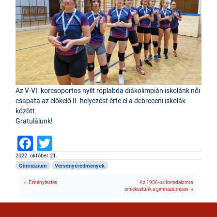
Az V-VI. korcsoportos nyílt röplabda diákolimpián iskolánk női
csapata az előkelő II. helyezést érte el a debreceni iskolák
között.
Gratulálunk!
Facebook
Twitter
2022. október 21.
Gimnázium
Versenyeredmények
Élményfestés
Az 1956-os forradalomra
emlékeztünk a gimnáziumban