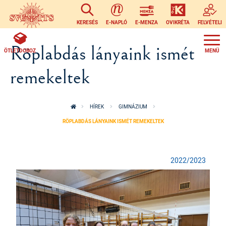
Ugrás a tartalomra
KERESÉS
E-NAPLÓ
E-MENZA
OVIKRÉTA
FELVÉTELI
Röplabdás lányaink ismét
ÖTLETDOBOZ
remekeltek
HÍREK
GIMNÁZIUM
RÖPLABDÁS LÁNYAINK ISMÉT REMEKELTEK
2022/2023