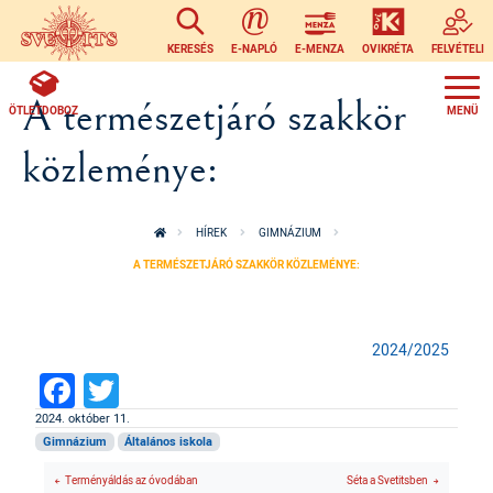
Ugrás a tartalomra
KERESÉS
E-NAPLÓ
E-MENZA
OVIKRÉTA
FELVÉTELI
A természetjáró szakkör
ÖTLETDOBOZ
közleménye:
HÍREK
GIMNÁZIUM
A TERMÉSZETJÁRÓ SZAKKÖR KÖZLEMÉNYE:
2024/2025
Facebook
Twitter
2024. október 11.
Gimnázium
Általános iskola
Terményáldás az óvodában
Séta a Svetitsben