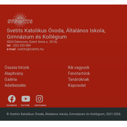
Svetits Katolikus Óvoda, Általános Iskola,
Gimnázium és Kollégium
4024 Debrecen, Szent Anna u. 20-26.
tel.:
(52) 533 084
e-mail:
svetits@svetits.hu
Lábléc 2
Footer menu
Összes hírünk
Kik vagyunk
Alapítvány
Fenntartónk
Galéria
Tanároknak
Adatkezelés
Kapcsolat
FACEBOOK
YOUTUBE
INSTAGRAM
© Svetits Katolikus Óvoda, Általános Iskola, Gimnázium és Kollégium, 2021-2026