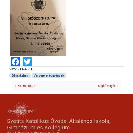
Facebook
Twitter
2022. október 15.
Gimnázium
Versenyeredmények
Bee-Bot Robot
Segítő kutyák
Svetits Katolikus Óvoda, Általános Iskola,
Gimnázium és Kollégium
4024 Debrecen, Szent Anna u. 20-26.