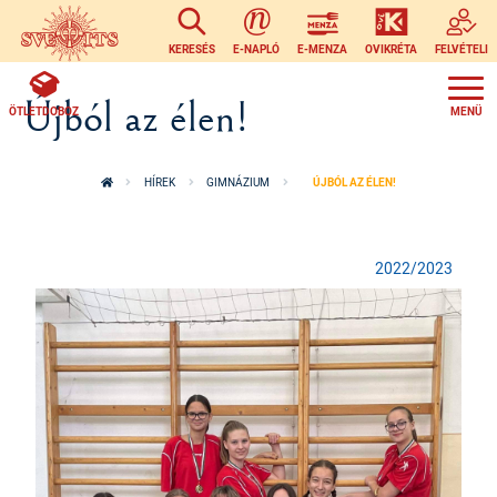
Ugrás a tartalomra
KERESÉS
E-NAPLÓ
E-MENZA
OVIKRÉTA
FELVÉTELI
Újból az élen!
ÖTLETDOBOZ
HÍREK
GIMNÁZIUM
ÚJBÓL AZ ÉLEN!
2022/2023