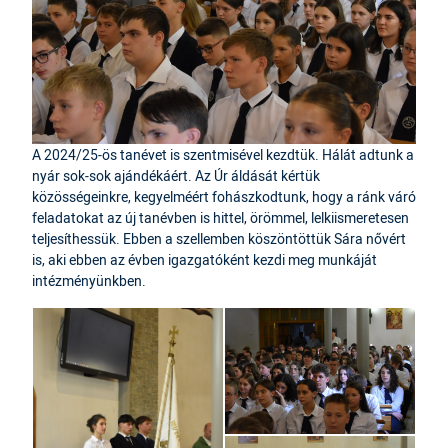
A 2024/25-ös tanévet is szentmisével kezdtük. Hálát adtunk a
nyár sok-sok ajándékáért. Az Úr áldását kértük
közösségeinkre, kegyelméért fohászkodtunk, hogy a ránk váró
feladatokat az új tanévben is hittel, örömmel, lelkiismeretesen
teljesíthessük. Ebben a szellemben köszöntöttük Sára nővért
is, aki ebben az évben igazgatóként kezdi meg munkáját
intézményünkben.