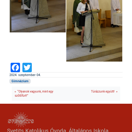
Facebook
Twitter
2024. szeptember 04.
Gimnázium
“Olyanok vagyunk, mint egy
Túrázzunk együtt!
szőlőfürt!”
Svetits Katolikus Óvoda, Általános Iskola,