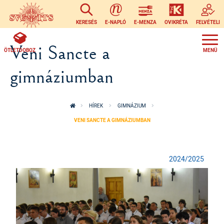
Ugrás a tartalomra
KERESÉS
E-NAPLÓ
E-MENZA
OVIKRÉTA
FELVÉTELI
Veni Sancte a
ÖTLETDOBOZ
gimnáziumban
HÍREK
GIMNÁZIUM
VENI SANCTE A GIMNÁZIUMBAN
2024/2025