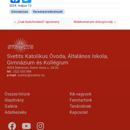
2024. május 13.
Gimnázium
Versenyeredmények
„Csak tiszta forrásból” rajzverseny
Matekversenyen dobogós hely
Svetits Katolikus Óvoda, Általános Iskola,
Gimnázium és Kollégium
4024 Debrecen, Szent Anna u. 20-26.
tel.:
(52) 533 084
e-mail:
svetits@svetits.hu
Lábléc 2
Footer menu
Összes hírünk
Kik vagyunk
Alapítvány
Fenntartónk
Galéria
Tanároknak
Adatkezelés
Kapcsolat