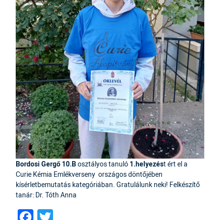
Bordosi Gergő 10.B
osztályos tanuló
1.helyezés
t ért el a
Curie Kémia Emlékverseny országos döntőjében
kísérletbemutatás kategóriában. Gratulálunk neki! Felkészítő
tanár: Dr. Tóth Anna
Facebook
Twitter