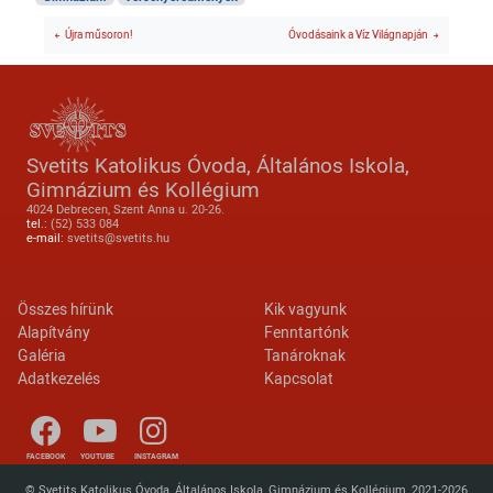
Újra műsoron!
Óvodásaink a Víz Világnapján
Svetits Katolikus Óvoda, Általános Iskola,
Gimnázium és Kollégium
4024 Debrecen, Szent Anna u. 20-26.
tel.:
(52) 533 084
e-mail:
svetits@svetits.hu
Lábléc 2
Footer menu
Összes hírünk
Kik vagyunk
Alapítvány
Fenntartónk
Galéria
Tanároknak
Adatkezelés
Kapcsolat
FACEBOOK
YOUTUBE
INSTAGRAM
© Svetits Katolikus Óvoda, Általános Iskola, Gimnázium és Kollégium, 2021-2026