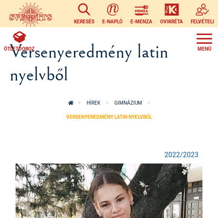
Ugrás a tartalomra
KERESÉS
E-NAPLÓ
E-MENZA
OVIKRÉTA
FELVÉTELI
Versenyeredmény latin
ÖTLETDOBOZ
nyelvből
HÍREK
GIMNÁZIUM
VERSENYEREDMÉNY LATIN NYELVBŐL
2022/2023