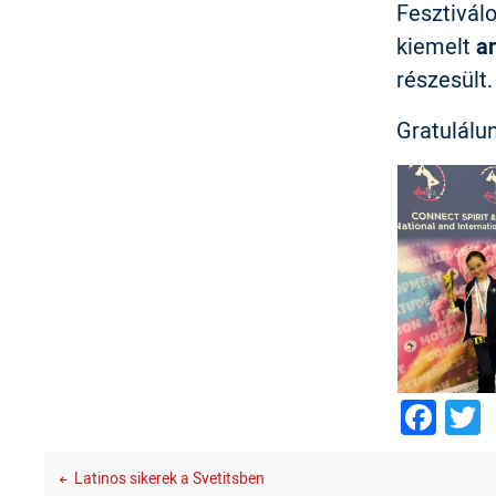
Fesztivál
kiemelt
a
részesült.
Gratulálu
Fac
T
Latinos sikerek a Svetitsben