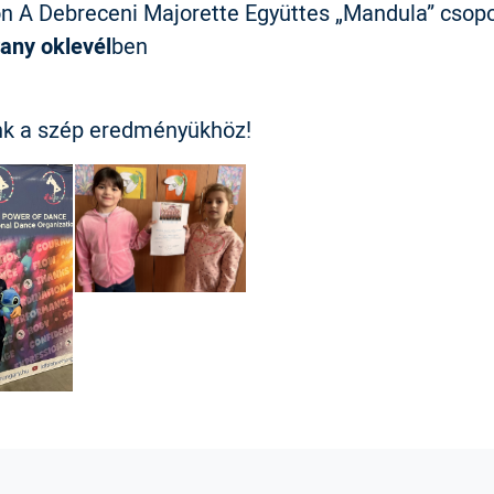
on A Debreceni Majorette Együttes „Mandula” csopo
rany oklevél
ben
nk a szép eredményükhöz!
ebook
witter