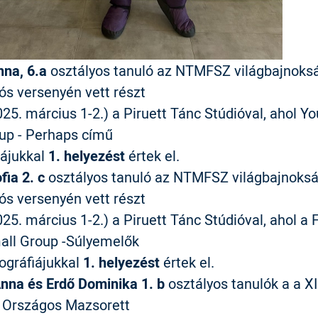
nna, 6.a
osztályos tanuló az NTMFSZ világbajnoks
iós versenyén vett részt
25. március 1-2.) a Piruett Tánc Stúdióval, ahol Y
up - Perhaps című
iájukkal
1. helyezést
értek el.
ia 2. c
osztályos tanuló az NTMFSZ világbajnoksá
iós versenyén vett részt
25. március 1-2.) a Piruett Tánc Stúdióval, ahol a 
ll Group -Súlyemelők
ográfiájukkal
1. helyezést
értek el.
nna és Erdő Dominika 1. b
osztályos tanulók a a XII
i Országos Mazsorett