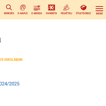
KERESÉS
E-NAPLÓ
E-MENZA
OVIKRÉTA
FELVÉTELI
ÖTLETDOBOZ
n
OS ISKOLÁBAN
024/2025