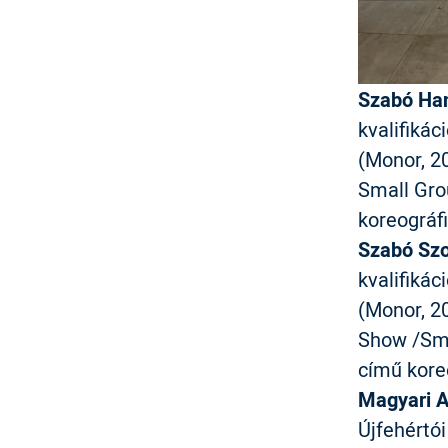
Szabó Ha
kvalifikác
(Monor, 20
Small Gro
koreográf
Szabó Szof
kvalifikác
(Monor, 20
Show /Sma
című kore
Magyari A
Újfehértó