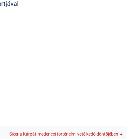
rtjával
Siker a Kárpát-medencei történelmi vetélkedő döntőjében