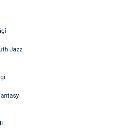
ági
outh Jazz
gi
Fantasy
I.