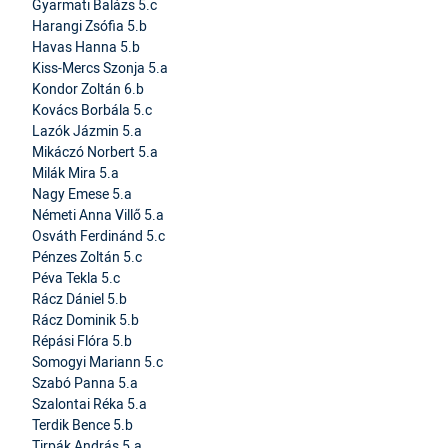
Gyarmati Balázs 5.c
Harangi Zsófia 5.b
Havas Hanna 5.b
Kiss-Mercs Szonja 5.a
Kondor Zoltán 6.b
Kovács Borbála 5.c
Lazók Jázmin 5.a
Mikáczó Norbert 5.a
Milák Mira 5.a
Nagy Emese 5.a
Németi Anna Villő 5.a
Osváth Ferdinánd 5.c
Pénzes Zoltán 5.c
Péva Tekla 5.c
Rácz Dániel 5.b
Rácz Dominik 5.b
Répási Flóra 5.b
Somogyi Mariann 5.c
Szabó Panna 5.a
Szalontai Réka 5.a
Terdik Bence 5.b
Tirpák András 5.a