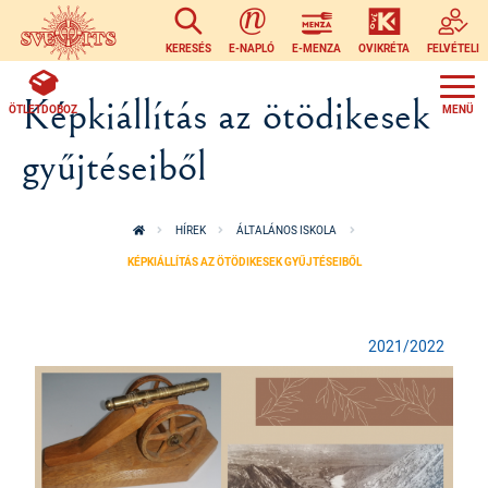
Ugrás a tartalomra
KERESÉS
E-NAPLÓ
E-MENZA
OVIKRÉTA
FELVÉTELI
Képkiállítás az ötödikesek
ÖTLETDOBOZ
gyűjtéseiből
HÍREK
ÁLTALÁNOS ISKOLA
KÉPKIÁLLÍTÁS AZ ÖTÖDIKESEK GYŰJTÉSEIBŐL
2021/2022