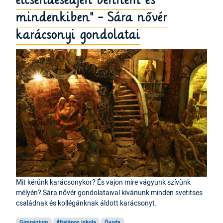
mindenkiben" - Sára nővér
karácsonyi gondolatai
Mit kérünk karácsonykor? És vajon mire vágyunk szívünk
mélyén? Sára nővér gondolataival kívánunk minden svetitses
családnak és kollégánknak áldott karácsonyt.
Gimnázium
Általános iskola
Óvoda