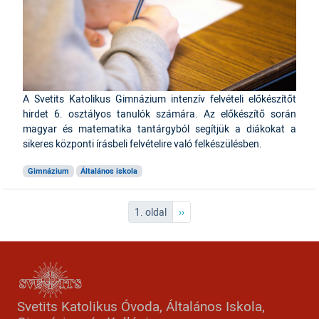
A Svetits Katolikus Gimnázium intenzív felvételi előkészítőt
hirdet 6. osztályos tanulók számára. Az előkészítő során
magyar és matematika tantárgyból segítjük a diákokat a
sikeres központi írásbeli felvételire való felkészülésben.
Gimnázium
Általános iskola
Oldalszámozás
Következő oldal
1. oldal
››
Svetits Katolikus Óvoda, Általános Iskola,