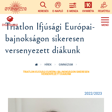
Ugrás a tartalomra
KERESÉS
E-NAPLÓ
E-MENZA
OVIKRÉTA
FELVÉTELI
Triatlon Ifjúsági Európai-
ÖTLETDOBOZ
bajnokságon sikeresen
versenyezett diákunk
HÍREK
GIMNÁZIUM
TRIATLON IFJÚSÁGI EURÓPAI-BAJNOKSÁGON SIKERESEN
VERSENYEZETT DIÁKUNK
2022/2023