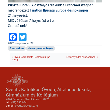
Pusztai Dóra
9.A osztályos diákunk a
Franciaországban
megrendezett
Triatlon Ifjúsági Európa-bajnokságon
21.helyezést,
MIX váltóban 7.helyezést ért el.
Gratulálunk!
Facebook
Twitter
2022. szeptember 27.
Gimnázium
Versenyeredmények
Kyokushin Karate Debrecen Kupa
Terményáldás óvodánkban
2022
Svetits Katolikus Óvoda, Általános Iskola,
Gimnázium és Kollégium
4024 Debrecen, Szent Anna u. 20-26.
tel.:
(52) 533 084
e-mail:
svetits@svetits.hu