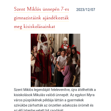
Szent Miklós ünnepén 7-es
2023/12/07
gimnazistáink ajándékozták
meg kisiskolásainkat
Szent Miklós legendáját felelevenítve, újra átélhették a
kisiskolások Mikulás valódi ünnepét. Az egykori Myra
város püspökének példája láttán a gyermekek
szívükbe zárhatták az önzetlen adakozás örömét és
az élő Istenbe vetett hit csodáját.