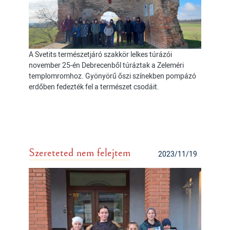
A Svetits természetjáró szakkör lelkes túrázói
november 25-én Debrecenből túráztak a Zeleméri
templomromhoz. Gyönyörű őszi színekben pompázó
erdőben fedezték fel a természet csodáit.
Szereteted nem felejtem
2023/11/19