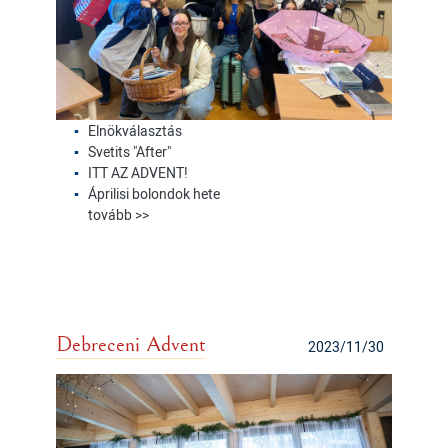
Elnökválasztás
Svetits "After"
ITT AZ ADVENT!
Áprilisi bolondok hete
tovább >>
Debreceni Advent
2023/11/30