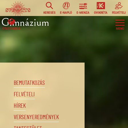
Ugrás a tartalomra
KERESÉS
E-NAPLÓ
E-MENZA
OVIKRÉTA
FELVÉTELI
Gimnázium
ÖTLETDOBOZ
BEMUTATKOZÁS
FELVÉTELI
HÍREK
VERSENYEREDMÉNYEK