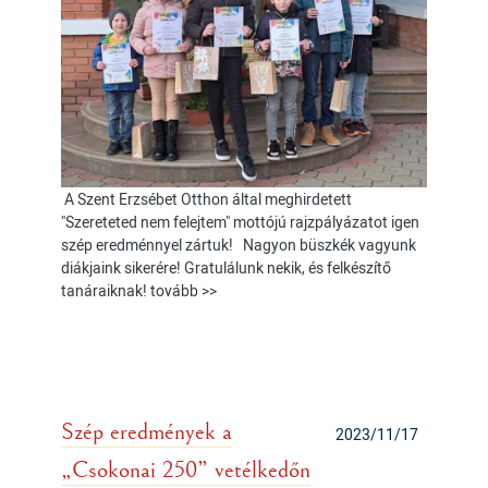
A Szent Erzsébet Otthon által meghirdetett
"Szereteted nem felejtem" mottójú rajzpályázatot igen
szép eredménnyel zártuk! Nagyon büszkék vagyunk
diákjaink sikerére! Gratulálunk nekik, és felkészítő
tanáraiknak! tovább >>
Szép eredmények a
2023/11/17
„Csokonai 250” vetélkedőn