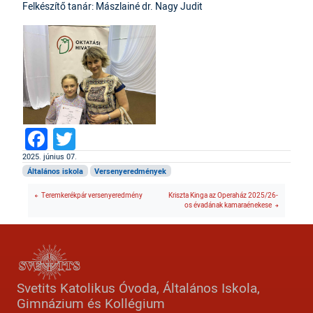
Felkészítő tanár: Mászlainé dr. Nagy Judit
Facebook
Twitter
2025. június 07.
Általános iskola
Versenyeredmények
Teremkerékpár versenyeredmény
Kriszta Kinga az Operaház 2025/26-
os évadának kamaraénekese
Svetits Katolikus Óvoda, Általános Iskola,
Gimnázium és Kollégium