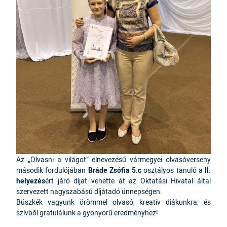
Az „Olvasni a világot” elnevezésű vármegyei olvasóverseny
második fordulójában
Bráde Zsófia 5.c
osztályos tanuló a
II.
helyezés
ért járó díjat vehette át az Oktatási Hivatal által
szervezett nagyszabású díjátadó ünnepségen.
Büszkék vagyunk örömmel olvasó, kreatív diákunkra, és
szívből gratulálunk a gyönyörű eredményhez!