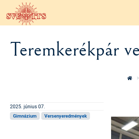
Ugrás a tartalomra
Teremkerékpár v
2025. június 07.
Gimnázium
Versenyeredmények