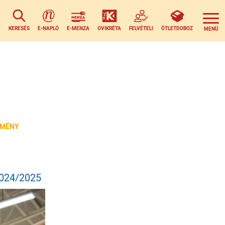
KERESÉS
E-NAPLÓ
E-MENZA
OVIKRÉTA
FELVÉTELI
ÖTLETDOBOZ
DMÉNY
024/2025