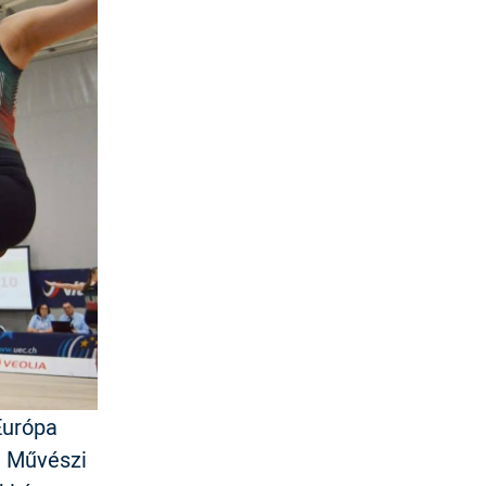
Európa
i Művészi