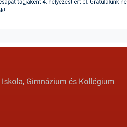
sapat tagjaként 4. helyezést ért el. Gratulálunk ne
k!
ebook
witter
s Iskola, Gimnázium és Kollégium