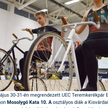
ájus 30-31-én megrendezett
UEC Teremkerékpár 
gon
Mosolygó Kata 10. A
osztályos diák a Kisvárda