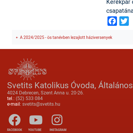
Kerékpár c
csapatána
Fac
T
A 2024/2025 - ös tanévben lezajlott háziversenyek
Svetits Katolikus Óvoda, Általáno
4024 Debrecen, Szent Anna u. 20-26.
tel.:
(52) 533 084
e-mail:
svetits@svetits.hu
FACEBOOK
YOUTUBE
INSTAGRAM