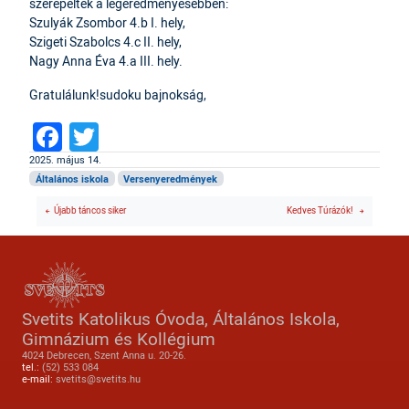
szerepeltek a legeredményesebben:
Szulyák Zsombor 4.b I. hely,
Szigeti Szabolcs 4.c II. hely,
Nagy Anna Éva 4.a III. hely.
Gratulálunk!sudoku bajnokság,
Facebook
Twitter
2025. május 14.
Általános iskola
Versenyeredmények
Újabb táncos siker
Kedves Túrázók!
Svetits Katolikus Óvoda, Általános Iskola,
Gimnázium és Kollégium
4024 Debrecen, Szent Anna u. 20-26.
tel.:
(52) 533 084
e-mail:
svetits@svetits.hu