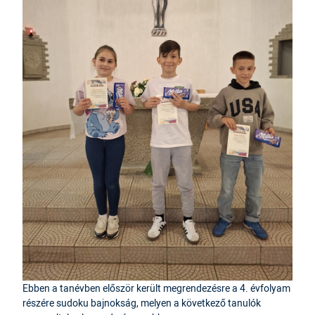
Ebben a tanévben először került megrendezésre a 4. évfolyam
részére sudoku bajnokság, melyen a következő tanulók