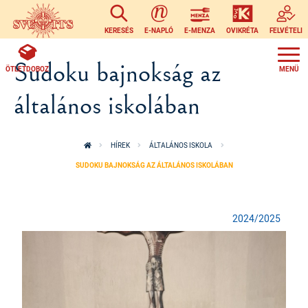
Ugrás a tartalomra
KERESÉS
E-NAPLÓ
E-MENZA
OVIKRÉTA
FELVÉTELI
Sudoku bajnokság az
ÖTLETDOBOZ
általános iskolában
HÍREK
ÁLTALÁNOS ISKOLA
SUDOKU BAJNOKSÁG AZ ÁLTALÁNOS ISKOLÁBAN
2024/2025