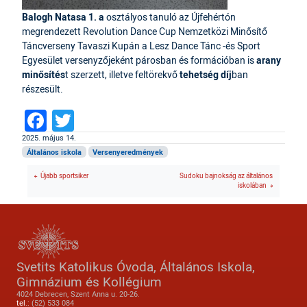
Balogh Natasa 1. a
osztályos tanuló az Újfehértón
megrendezett Revolution Dance Cup Nemzetközi Minősítő
Táncverseny Tavaszi Kupán a Lesz Dance Tánc -és Sport
Egyesület versenyzőjeként párosban és formációban is
arany
minősítés
t szerzett, illetve feltörekvő
tehetség díj
ban
részesült.
Facebook
Twitter
2025. május 14.
Általános iskola
Versenyeredmények
Újabb sportsiker
Sudoku bajnokság az általános
iskolában
Svetits Katolikus Óvoda, Általános Iskola,
Gimnázium és Kollégium
4024 Debrecen, Szent Anna u. 20-26.
tel.:
(52) 533 084