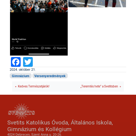
Facebook
Twitter
2024. október 21.
Gimnázium
Versenyeredmények
Kedves Természetjárók!
„Teremtés hete” a Svetitsben
Svetits Katolikus Óvoda, Általános Iskola,
Gimnázium és Kollégium
4024 Debrecen, Szent Anna u. 20-26.