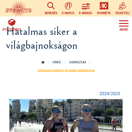
Ugrás a tartalomra
KERESÉS
E-NAPLÓ
E-MENZA
OVIKRÉTA
FELVÉTELI
Hatalmas siker a
ÖTLETDOBOZ
világbajnokságon
HÍREK
GIMNÁZIUM
HATALMAS SIKER A VILÁGBAJNOKSÁGON
2024/2025