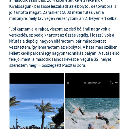
a második számban, 20.4 kilométert kellett tekerniük.
Kiválóságunk bár kissé leszakadt az élbolytól, de továbbra is
jól tartotta magát. Zárásként 5000 méter futás várt a
mezőnyre, mely táv végén versenyzőnk a 32. helyen ért célba.
"Jól kaptam el a rajtot, viszont az első bójánál nagy volt a
verekedés, ez pedig kitartott az úszás végéig. Hosszú volt a
kifutás a depóig, nagyon elfáradtam, pár másodpercet
veszítettem, így lemaradtam az élbolytól. A hatalmas szélben
kellett kerékpározni egy nagyon technikás pályán. A futás első
fele jól ment, a második sajnos kevésbé, végül a 32. helyet
szereztem meg" – összegzett Pusztai Dóra.