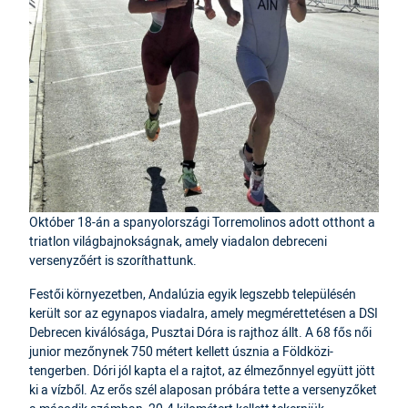
Október 18-án a spanyolországi Torremolinos adott otthont a
triatlon világbajnokságnak, amely viadalon debreceni
versenyzőért is szoríthattunk.
Festői környezetben, Andalúzia egyik legszebb településén
került sor az egynapos viadalra, amely megmérettetésen a DSI
Debrecen kiválósága, Pusztai Dóra is rajthoz állt. A 68 fős női
junior mezőnynek 750 métert kellett úsznia a Földközi-
tengerben. Dóri jól kapta el a rajtot, az élmezőnnyel együtt jött
ki a vízből. Az erős szél alaposan próbára tette a versenyzőket