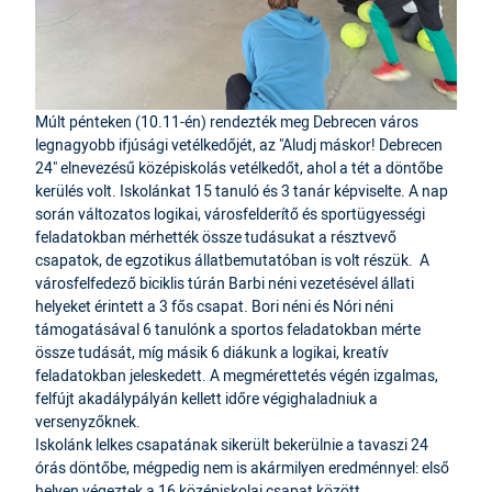
Múlt pénteken (10.11-én) rendezték meg Debrecen város
legnagyobb ifjúsági vetélkedőjét, az "Aludj máskor! Debrecen
24" elnevezésű középiskolás vetélkedőt, ahol a tét a döntőbe
kerülés volt. Iskolánkat 15 tanuló és 3 tanár képviselte. A nap
során változatos logikai, városfelderítő és sportügyességi
feladatokban mérhették össze tudásukat a résztvevő
csapatok, de egzotikus állatbemutatóban is volt részük. A
városfelfedező biciklis túrán Barbi néni vezetésével állati
helyeket érintett a 3 fős csapat. Bori néni és Nóri néni
támogatásával 6 tanulónk a sportos feladatokban mérte
össze tudását, míg másik 6 diákunk a logikai, kreatív
feladatokban jeleskedett. A megmérettetés végén izgalmas,
felfújt akadálypályán kellett időre végighaladniuk a
versenyzőknek.
Iskolánk lelkes csapatának sikerült bekerülnie a tavaszi 24
órás döntőbe, mégpedig nem is akármilyen eredménnyel: első
helyen végeztek a 16 középiskolai csapat között.