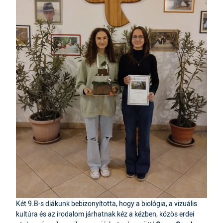
Két 9.B-s diákunk bebizonyította, hogy a biológia, a vizuális
kultúra és az irodalom járhatnak kéz a kézben, közös erdei