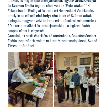
utakon, és milyen sikeresen járhatnak együtt!
Orosz Orsolya
és
Szemes Emília
tegnap részt vett az "Erdei utakon" 14.
Fekete István Biológiai és Irodalmi Nemzetközi Vetélkedőn,
amelyen az előkelő
első helyezés
t érték el! Számot adtak
biológiai, magyar nyelvi és irodalmi tudásukról, mindemellett
3D-s tortatervükkel és társasjátékukkal 'a legkreatívabb
csapat' címet is elnyerték!
Gratulálunk nekik és felkészítő tanáruknak, Bazsóné Sneider
Zsófia tanárnőnek, valamint kreatív tanácsadójuknak, Szabó
Tímea tanárnőnek!