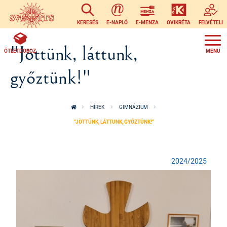
Ugrás a tartalomra
KERESÉS
E-NAPLÓ
E-MENZA
OVIKRÉTA
FELVÉTELI
"Jöttünk, láttunk,
ÖTLETDOBOZ
győztünk!"
HÍREK
GIMNÁZIUM
"JÖTTÜNK, LÁTTUNK, GYŐZTÜNK!"
2024/2025