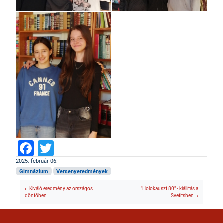
Facebook
Twitter
2025. február 06.
Gimnázium
Versenyeredmények
Kiváló eredmény az országos
"Holokauszt 80" - kiállítás a
döntőben
Svetitsben