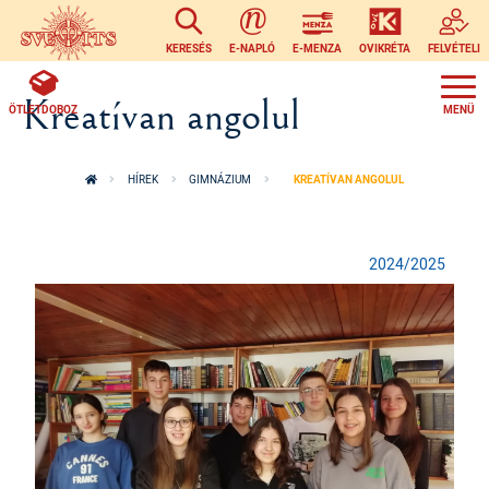
Ugrás a tartalomra
KERESÉS
E-NAPLÓ
E-MENZA
OVIKRÉTA
FELVÉTELI
Kreatívan angolul
ÖTLETDOBOZ
HÍREK
GIMNÁZIUM
KREATÍVAN ANGOLUL
2024/2025