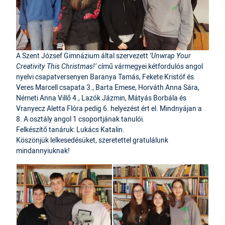
A Szent József Gimnázium által szervezett
’Unwrap Your
Creativity This Christmas!’
című vármegyei kétfordulós angol
nyelvi csapatversenyen Baranya Tamás, Fekete Kristóf és
Veres Marcell csapata 3., Barta Emese, Horváth Anna Sára,
Németi Anna Villő 4., Lazók Jázmin, Mátyás Borbála és
Vranyecz Aletta Flóra pedig 6. helyezést ért el. Mindnyájan a
8. A osztály angol 1 csoportjának tanulói.
Felkészítő tanáruk: Lukács Katalin.
Köszönjük lelkesedésüket, szeretettel gratulálunk
mindannyiuknak!