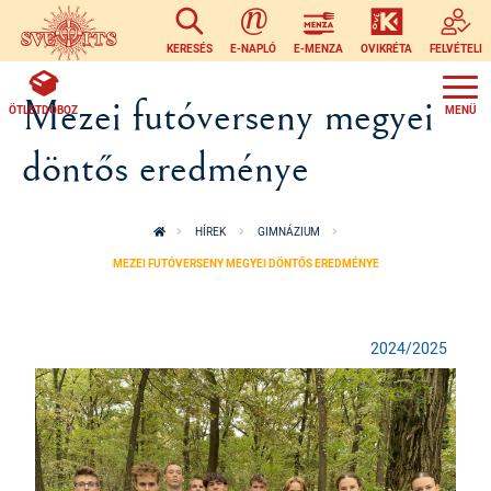
Ugrás a tartalomra
KERESÉS
E-NAPLÓ
E-MENZA
OVIKRÉTA
FELVÉTELI
Mezei futóverseny megyei
ÖTLETDOBOZ
döntős eredménye
HÍREK
GIMNÁZIUM
MEZEI FUTÓVERSENY MEGYEI DÖNTŐS EREDMÉNYE
2024/2025