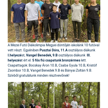
A Mezei Futó Diákolimpia Megyei döntőjén iskolánk 10 futóval
vett részt. Egyéniben
Pusztai Dóra, 11.A
osztályos diákunk
I.helyezé
st,
Vangel Benedek, 9.B
osztályos diákunk
III.
helyezés
t ért el.
5 fős fiú csapatunk
bronzérmes
lett.
Csapattagok: Bocskay Áron 10.B, Csaba Gyula 10.B, Kristóf
Zsombor 10.B, Vangel Benedek 9.B és Bányai Zoltán 9.B.
Szívből gratulálunk minden résztvevőnek!