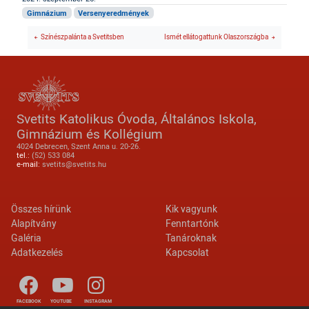
Gimnázium
Versenyeredmények
Színészpalánta a Svetitsben
Ismét ellátogattunk Olaszországba
Svetits Katolikus Óvoda, Általános Iskola,
Gimnázium és Kollégium
4024 Debrecen, Szent Anna u. 20-26.
tel.:
(52) 533 084
e-mail:
svetits@svetits.hu
Lábléc 2
Footer menu
Összes hírünk
Kik vagyunk
Alapítvány
Fenntartónk
Galéria
Tanároknak
Adatkezelés
Kapcsolat
FACEBOOK
YOUTUBE
INSTAGRAM